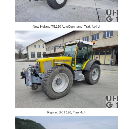
New Holland T5.130 AutoCommand, Trak 4x4 gl
Rigitrac SKH 120, Trak 4x4