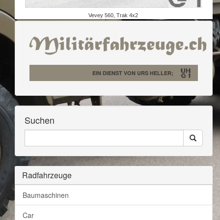
Vevey 560, Trak 4x2
EIN DIENST VON URS HELLER;
Suchen
Seiten
Search
Durchsuchen
Radfahrzeuge
Baumaschinen
Car