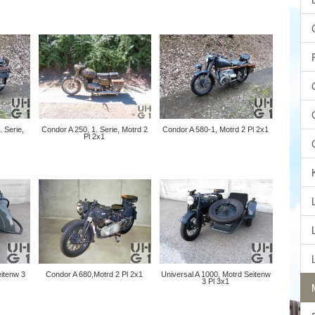
. Serie,
Condor A 250, 1. Serie, Motrd 2
Condor A 580-1, Motrd 2 Pl 2x1
Pl 2x1
eitenw 3
Condor A 680,Motrd 2 Pl 2x1
Universal A 1000, Motrd Seitenw
3 Pl 3x1