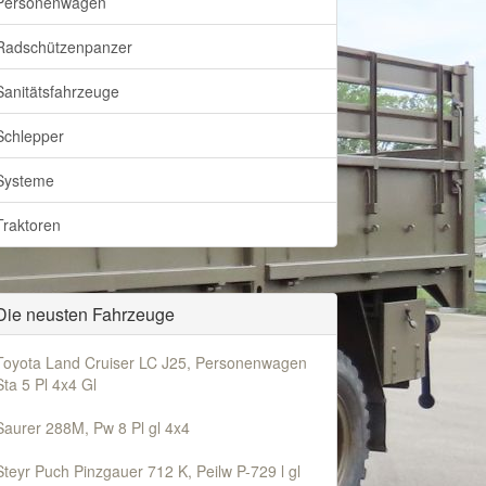
Personenwagen
Radschützenpanzer
Sanitätsfahrzeuge
Schlepper
Systeme
Traktoren
Die neusten Fahrzeuge
Toyota Land Cruiser LC J25, Personenwagen
Sta 5 Pl 4x4 Gl
Saurer 288M, Pw 8 Pl gl 4x4
Steyr Puch Pinzgauer 712 K, Peilw P-729 l gl