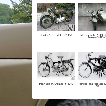
Condor A 540, Motrd 2Pl 2x1
Motosacoche A 720 C,
Seitenw 3 Pl 3x
Pony Junior Automat TS 4086
Motobécane Mobylette 
TS 3801