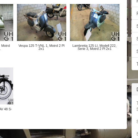
 Motrd
Vespa 125 T-VNL 1, Motrd 2 Pl
Lambretta 125 LI, Modell 222,
1
2x1
Serie 3, Motrd 2 Pl 2x1
AV 48 S-