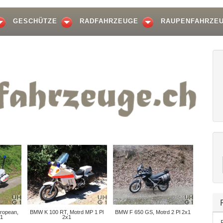
GESCHÜTZE
RADFAHRZEUGE
RAUPENFAHRZE
ropean,
BMW K 100 RT, Motrd MP 1 Pl
BMW F 650 GS, Motrd 2 Pl 2x1
x1
2x1