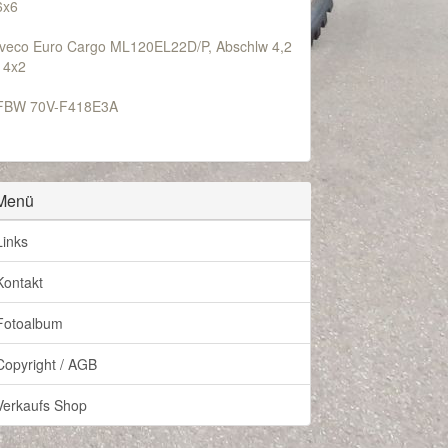
6x6
Iveco Euro Cargo ML120EL22D/P, Abschlw 4,2
t 4x2
FBW 70V-F418E3A
Menü
Links
Kontakt
Fotoalbum
Copyright / AGB
Verkaufs Shop