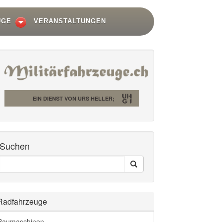
UGE
VERANSTALTUNGEN
EIN DIENST VON URS HELLER;
Suchen
Seiten
Search
Durchsuchen
Radfahrzeuge
Baumaschinen