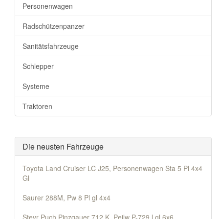
Personenwagen
Radschützenpanzer
Sanitätsfahrzeuge
Schlepper
Systeme
Traktoren
Die neusten Fahrzeuge
Toyota Land Cruiser LC J25, Personenwagen Sta 5 Pl 4x4
Gl
Saurer 288M, Pw 8 Pl gl 4x4
Steyr Puch Pinzgauer 712 K, Peilw P-729 l gl 6x6