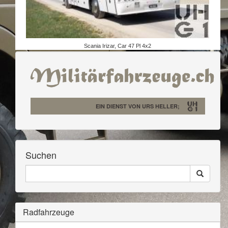
Scania Irizar, Car 47 Pl 4x2
EIN DIENST VON URS HELLER;
Suchen
Seiten
Search
Durchsuchen
Radfahrzeuge