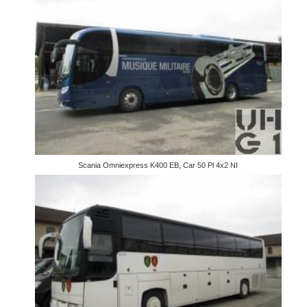
Scania Omniexpress K400 EB, Car 50 Pl 4x2 NI