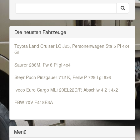
Seiten
Search
Durchsuchen
Die neusten Fahrzeuge
Toyota Land Cruiser LC J25, Personenwagen Sta 5 Pl 4x4
Gl
Saurer 288M, Pw 8 Pl gl 4x4
Steyr Puch Pinzgauer 712 K, Peilw P-729 l gl 6x6
Iveco Euro Cargo ML120EL22D/P, Abschlw 4,2 t 4x2
FBW 70V-F418E3A
Menü