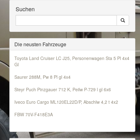
Suchen
Seiten
Search
Durchsuchen
Die neusten Fahrzeuge
Toyota Land Cruiser LC J25, Personenwagen Sta 5 Pl 4x4
Gl
Saurer 288M, Pw 8 Pl gl 4x4
Steyr Puch Pinzgauer 712 K, Peilw P-729 l gl 6x6
Iveco Euro Cargo ML120EL22D/P, Abschlw 4,2 t 4x2
FBW 70V-F418E3A