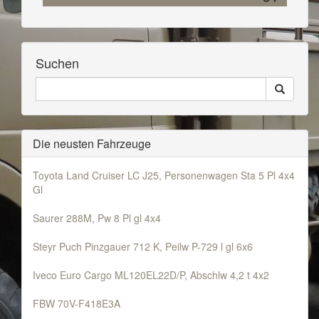
Suchen
Seiten
Search
Durchsuchen
Die neusten Fahrzeuge
Toyota Land Cruiser LC J25, Personenwagen Sta 5 Pl 4x4
Gl
Saurer 288M, Pw 8 Pl gl 4x4
Steyr Puch Pinzgauer 712 K, Peilw P-729 l gl 6x6
Iveco Euro Cargo ML120EL22D/P, Abschlw 4,2 t 4x2
FBW 70V-F418E3A