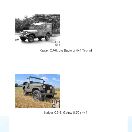
Kaiser CJ-6, Ltg Bauw gl 4x4 Typ Inf
Kaiser CJ-5, Gelpw 0,70 t 4x4