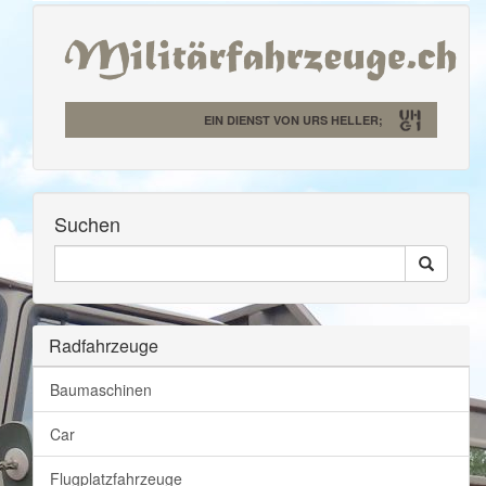
EIN DIENST VON URS HELLER;
Suchen
Seiten
Search
Durchsuchen
Radfahrzeuge
Baumaschinen
Car
Flugplatzfahrzeuge