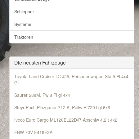
Schlepper
Systeme
Traktoren
Die neusten Fahrzeuge
Toyota Land Cruiser LC J25, Personenwagen Sta 5 Pl 4x4
Gl
Saurer 288M, Pw 8 Pl gl 4x4
Steyr Puch Pinzgauer 712 K, Peilw P-729 l gl 6x6
Iveco Euro Cargo ML120EL22D/P, Abschlw 4,2 t 4x2
FBW 70V-F418E3A