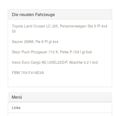
Die neusten Fahrzeuge
Toyota Land Cruiser LC J25, Personenwagen Sta 5 Pl 4x4
Gl
Saurer 288M, Pw 8 Pl gl 4x4
Steyr Puch Pinzgauer 712 K, Peilw P-729 l gl 6x6
Iveco Euro Cargo ML120EL22D/P, Abschlw 4,2 t 4x2
FBW 70V-F418E3A
Menü
Links