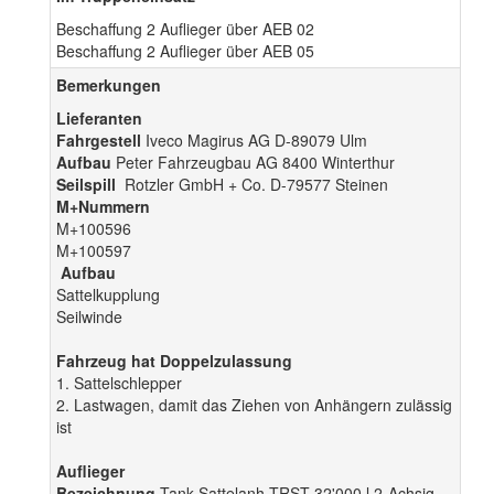
Beschaffung 2 Auflieger über AEB 02
Beschaffung 2 Auflieger über AEB 05
Bemerkungen
Lieferanten
Fahrgestell
Iveco Magirus AG D-89079 Ulm
Aufbau
Peter Fahrzeugbau AG 8400 Winterthur
Seilspill
Rotzler GmbH + Co. D-79577 Steinen
M+Nummern
M+100596
M+100597
Aufbau
Sattelkupplung
Seilwinde
Fahrzeug hat Doppelzulassung
1. Sattelschlepper
2. Lastwagen, damit das Ziehen von Anhängern zulässig
ist
Auflieger
Bezeichnung
Tank Sattelanh TRST 32'000 l 2-Achsig