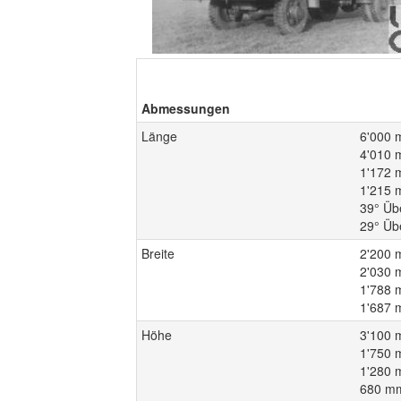
Abmessungen
Länge
6'000 
4'010 
1'172 
1'215 
39° Üb
29° Üb
Breite
2'200 
2'030 
1'788 
1'687 
Höhe
3'100 
1'750 
1'280 
680 mm