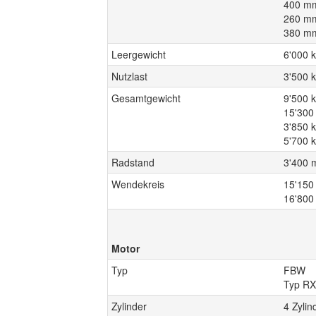
400 mm
260 mm
380 mm
Leergewicht
6'000 
Nutzlast
3'500 
Gesamtgewicht
9'500 
15'300
3'850 
5'700 k
Radstand
3'400
Wendekreis
15'150
16'800
Motor
Typ
FBW
Typ RX
Zylinder
4 Zyli