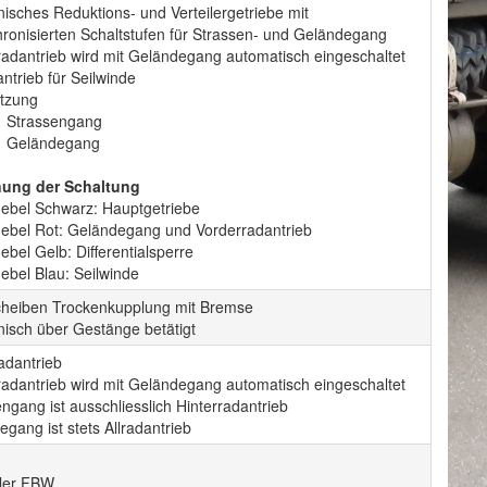
isches Reduktions- und Verteilergetriebe mit
hronisierten Schaltstufen für Strassen- und Geländegang
radantrieb wird mit Geländegang automatisch eingeschaltet
ntrieb für Seilwinde
tzung
1 Strassengang
1 Geländegang
ung der Schaltung
hebel Schwarz: Hauptgetriebe
hebel Rot: Geländegang und Vorderradantrieb
ebel Gelb: Differentialsperre
ebel Blau: Seilwinde
heiben Trockenkupplung mit Bremse
isch über Gestänge betätigt
adantrieb
radantrieb wird mit Geländegang automatisch eingeschaltet
ngang ist ausschliesslich Hinterradantrieb
gang ist stets Allradantrieb
ller FBW