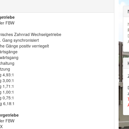
etriebe
ller FBW
isches Zahnrad Wechselgetriebe
5. Gang synchronisiert
he Gänge positiv verriegelt
ärtsgänge
wärtsgang
chaltung
tzung
g 4,93:1
g 3,00:1
g 1,71:1
g 1,00:1
g 0,75:1
g 6,18:1
ergetriebe
ller FBW
GX