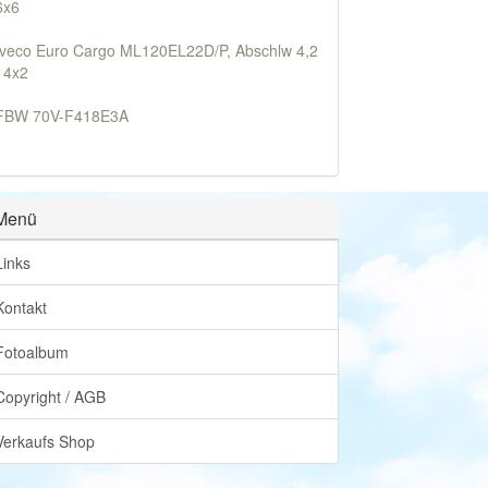
6x6
Iveco Euro Cargo ML120EL22D/P, Abschlw 4,2
t 4x2
FBW 70V-F418E3A
Menü
Links
Kontakt
Fotoalbum
Copyright / AGB
Verkaufs Shop