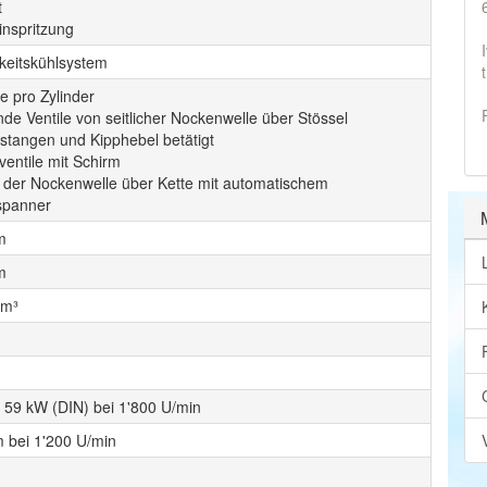
t
inspritzung
gkeitskühlsystem
le pro Zylinder
e Ventile von seitlicher Nockenwelle über Stössel
stangen und Kipphebel betätigt
ventile mit Schirm
b der Nockenwelle über Kette mit automatischem
spanner
m
m
cm³
/ 59 kW (DIN) bei 1'800 U/min
 bei 1'200 U/min