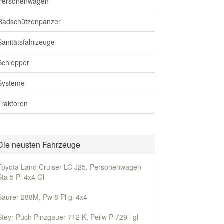
Personenwagen
Radschützenpanzer
Sanitätsfahrzeuge
Schlepper
Systeme
Traktoren
Die neusten Fahrzeuge
Toyota Land Cruiser LC J25, Personenwagen
Sta 5 Pl 4x4 Gl
Saurer 288M, Pw 8 Pl gl 4x4
Steyr Puch Pinzgauer 712 K, Peilw P-729 l gl