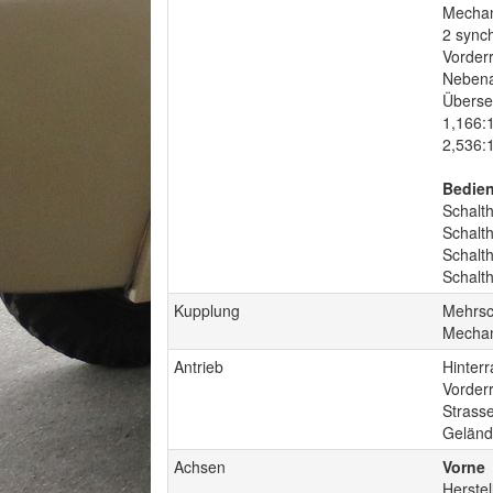
Mechan
2 sync
Vorder
Nebena
Überse
1,166:
2,536:
Bedien
Schalt
Schalt
Schalth
Schalth
Kupplung
Mehrsc
Mechan
Antrieb
Hinterr
Vorder
Strasse
Gelände
Achsen
Vorne
Herste