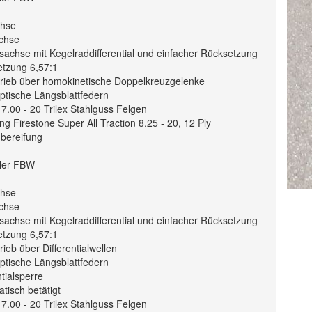
chse
chse
sachse mit Kegelraddifferential und einfacher Rücksetzung
etzung 6,57:1
rieb über homokinetische Doppelkreuzgelenke
iptische Längsblattfedern
7.00 - 20 Trilex Stahlguss Felgen
ng Firestone Super All Traction 8.25 - 20, 12 Ply
hbereifung
ller FBW
chse
chse
sachse mit Kegelraddifferential und einfacher Rücksetzung
etzung 6,57:1
ieb über Differentialwellen
iptische Längsblattfedern
ntialsperre
tisch betätigt
7.00 - 20 Trilex Stahlguss Felgen