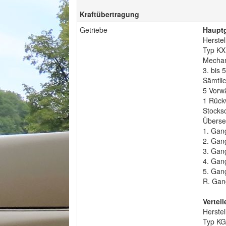
Kraftübertragung
Getriebe
Hauptg
Herste
Typ KX
Mechan
3. bis 
Sämtlic
5 Vorw
1 Rück
Stocks
Überse
1. Gan
2. Gan
3. Gan
4. Gan
5. Gan
R. Gan
Verteil
Herste
Typ K