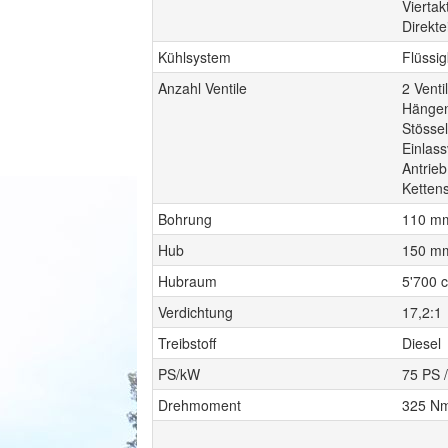
Viertak
Direkte
Kühlsystem
Flüssi
Anzahl Ventile
2 Venti
Hängend
Stössel
Einlass
Antrie
Ketten
Bohrung
110 m
Hub
150 m
Hubraum
5'700 
Verdichtung
17,2:1
Treibstoff
Diesel
PS/kW
75 PS 
Drehmoment
325 Nm