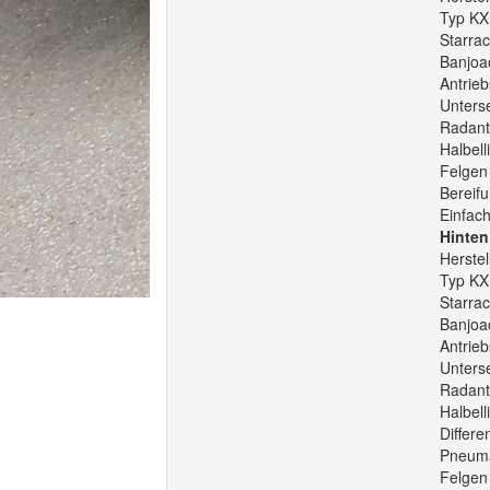
Typ KX
Starra
Banjoa
Antrieb
Unters
Radant
Halbell
Felgen 
Bereifu
Einfac
Hinten
Herste
Typ KX
Starra
Banjoa
Antrieb
Unters
Radantr
Halbell
Differe
Pneuma
Felgen 