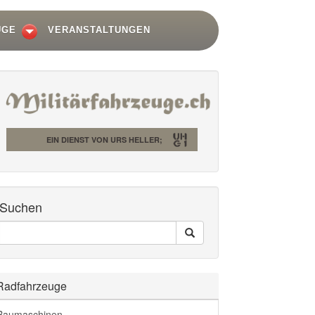
UGE
VERANSTALTUNGEN
EIN DIENST VON URS HELLER;
Suchen
Seiten
Search
Durchsuchen
Radfahrzeuge
Baumaschinen