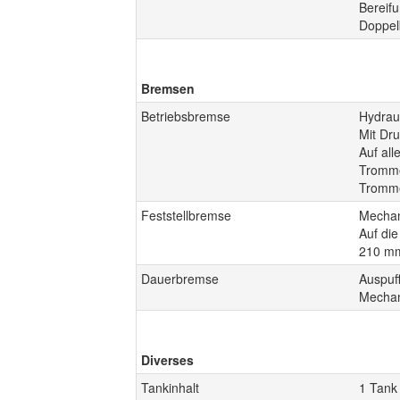
Bereifu
Doppel
Bremsen
Betriebsbremse
Hydrau
Mit Dru
Auf all
Tromme
Tromme
Feststellbremse
Mechan
Auf di
210 m
Dauerbremse
Auspuf
Mechan
Diverses
Tankinhalt
1 Tank 