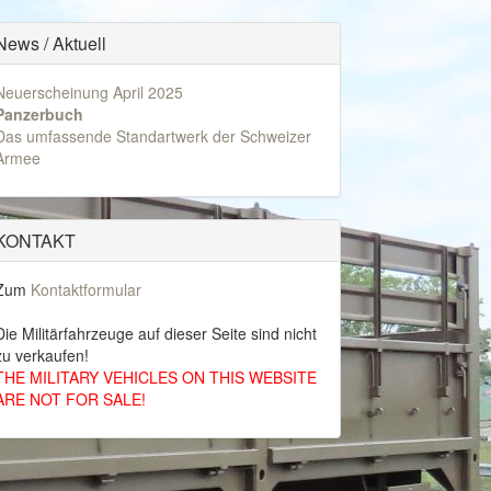
News / Aktuell
Neuerscheinung April 2025
Panzerbuch
Das umfassende Standartwerk der Schweizer
Armee
KONTAKT
Zum
Kontaktformular
Die Militärfahrzeuge auf dieser Seite sind nicht
zu verkaufen!
THE MILITARY VEHICLES ON THIS WEBSITE
ARE NOT FOR SALE!