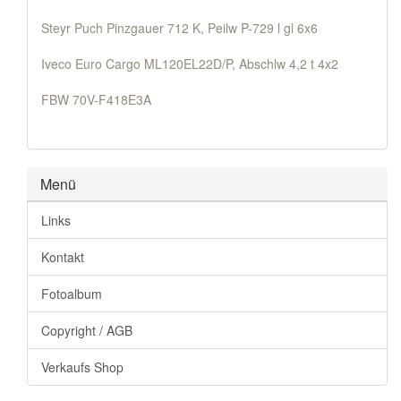
Steyr Puch Pinzgauer 712 K, Peilw P-729 l gl 6x6
Iveco Euro Cargo ML120EL22D/P, Abschlw 4,2 t 4x2
FBW 70V-F418E3A
Menü
Links
Kontakt
Fotoalbum
Copyright / AGB
Verkaufs Shop