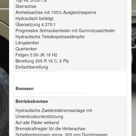
Typ HL 0/5S-1,8
Starrachse
Antriebsachse mit 100% Ausgleichssperre
Hydraulisch betätigt
Übersetzung 4,375:1
Progressive Schraubenfeder mit Gummizusatzfeder
Hydraulische Teleskopstossdämpfer
Längslenker
Querlenker
Felgen 5.50 JK 16 H2
Bereifung 205 R 16 C, 6 Ply
Einfachbereifung
Bremsen
Betriebsbremse
Hydraulische Zweikreisbremsanlage mit
Unterdruckunterstützung
Auf alle Räder wirkend
Bremskraftregler für die Hinterachse
Scheibenbremsen vorne, 303 mm Durchmesser