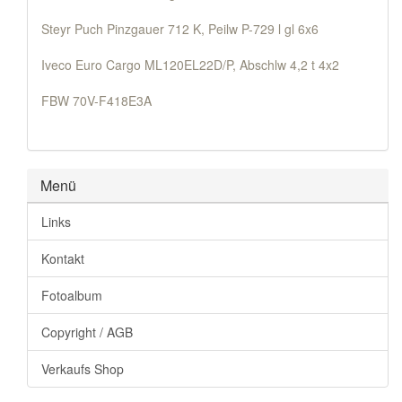
Steyr Puch Pinzgauer 712 K, Peilw P-729 l gl 6x6
Iveco Euro Cargo ML120EL22D/P, Abschlw 4,2 t 4x2
FBW 70V-F418E3A
Menü
Links
Kontakt
Fotoalbum
Copyright / AGB
Verkaufs Shop