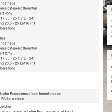
engetriebe
nselbstsperrdifferential
ert 45%
 17.00 - 25 1.7 ET 24
ung 20,5 - 25 EM16 PR
hbereifung
chse
engetriebe
nselbstsperrdifferentiol
ert 27%
 17.00 - 25 1.7 ET 24
ung 20,5 - 25 EM16 PR
hbereifung
lische Fussbremse über Innenlamellen
e Räder wirkend
peicher
riebeausgang auf eine Bremsscheibe wirkend