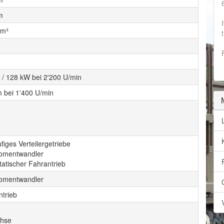
m
cm³
 / 128 kW bei 2'200 U/min
 bei 1'400 U/min
figes Verteilergetriebe
omentwandler
atischer Fahrantrieb
omentwandler
ntrieb
chse