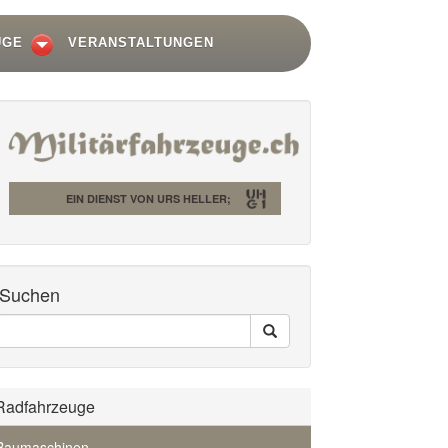
UGE
VERANSTALTUNGEN
EIN DIENST VON URS HELLER;
Suchen
Seiten
Search
Durchsuchen
Radfahrzeuge
Baumaschinen