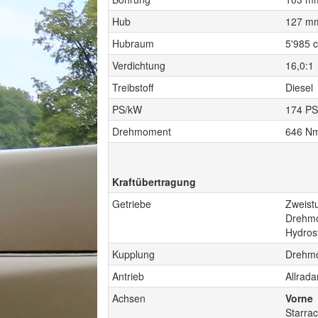
Hub
127 m
Hubraum
5'985 
Verdichtung
16,0:1
Treibstoff
Diesel
PS/kW
174 PS
Drehmoment
646 Nm
Kraftübertragung
Getriebe
Zweistu
Drehm
Hydrost
Kupplung
Drehm
Antrieb
Allrada
Achsen
Vorne
Starra