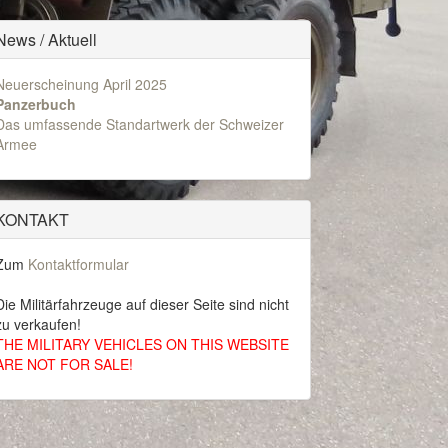
News / Aktuell
Neuerscheinung April 2025
Panzerbuch
Das umfassende Standartwerk der Schweizer
Armee
KONTAKT
Zum
Kontaktformular
Die Militärfahrzeuge auf dieser Seite sind nicht
zu verkaufen!
THE MILITARY VEHICLES ON THIS WEBSITE
ARE NOT FOR SALE!