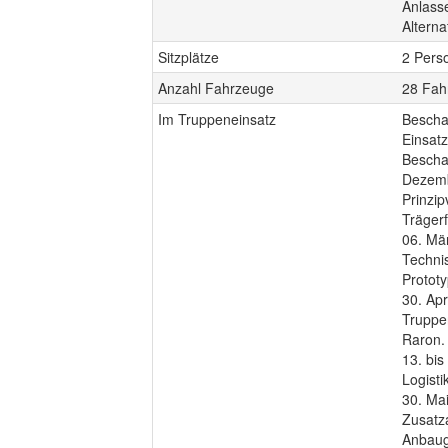
Anlasse
Alterna
Sitzplätze
2 Pers
Anzahl Fahrzeuge
28 Fah
Im Truppeneinsatz
Bescha
Einsat
Bescha
Dezemb
Prinzi
Träger
06. Mär
Techni
Protot
30. Apr
Truppe
Raron.
13. bis
Logisti
30. Mai
Zusatz
Anbaug