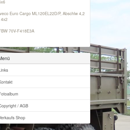
6x6
Iveco Euro Cargo ML120EL22D/P, Abschlw 4,2
t 4x2
FBW 70V-F418E3A
Menü
Links
Kontakt
Fotoalbum
Copyright / AGB
Verkaufs Shop