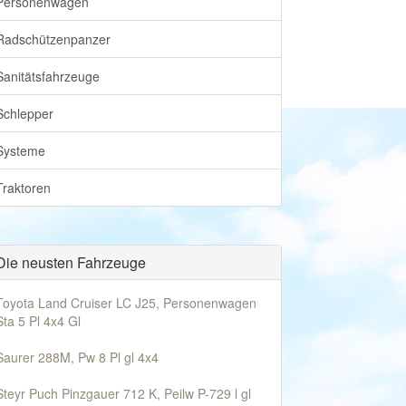
Personenwagen
Radschützenpanzer
Sanitätsfahrzeuge
Schlepper
Systeme
Traktoren
Die neusten Fahrzeuge
Toyota Land Cruiser LC J25, Personenwagen
Sta 5 Pl 4x4 Gl
Saurer 288M, Pw 8 Pl gl 4x4
Steyr Puch Pinzgauer 712 K, Peilw P-729 l gl