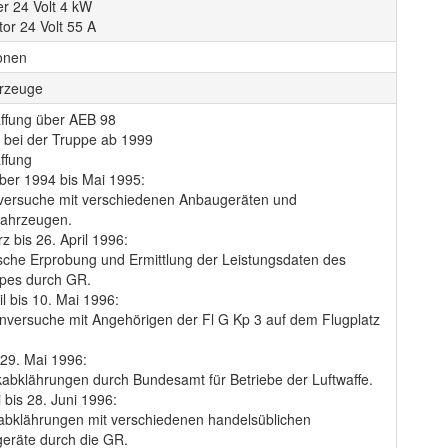
r 24 Volt 4 kW
tor 24 Volt 55 A
onen
rzeuge
ffung über AEB 98
z bei der Truppe ab 1999
ffung
er 1994 bis Mai 1995:
pversuche mit verschiedenen Anbaugeräten und
fahrzeugen.
z bis 26. April 1996:
sche Erprobung und Ermittlung der Leistungsdaten des
ypes durch GR.
il bis 10. Mai 1996:
nversuche mit Angehörigen der Fl G Kp 3 auf dem Flugplatz
 29. Mai 1996:
kabklährungen durch Bundesamt für Betriebe der Luftwaffe.
 bis 28. Juni 1996:
abklährungen mit verschiedenen handelsüblichen
eräte durch die GR.