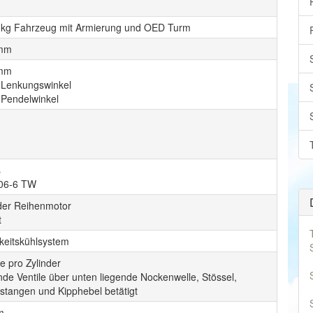
 kg Fahrzeug mit Armierung und OED Turm
 mm
 mm
° Lenkungswinkel
 Pendelwinkel
s
06-6 TW
nder Reihenmotor
t
gkeitskühlsystem
le pro Zylinder
de Ventile über unten liegende Nockenwelle, Stössel,
stangen und Kipphebel betätigt
m