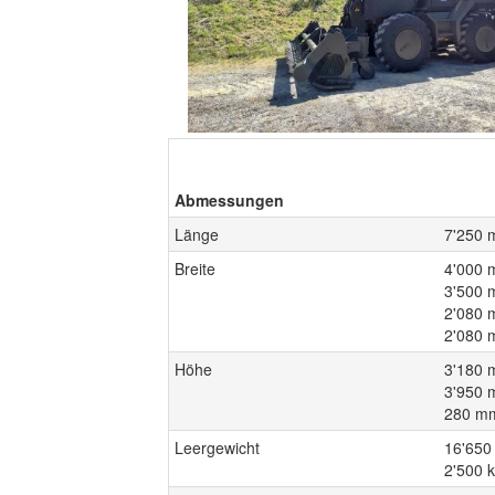
Abmessungen
Länge
7'250 
Breite
4'000 
3'500 
2'080 
2'080 
Höhe
3'180 
3'950 
280 mm
Leergewicht
16'650
2'500 