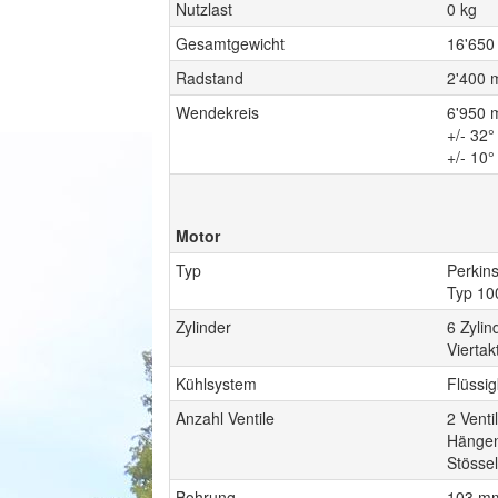
Nutzlast
0 kg
Gesamtgewicht
16'650
Radstand
2'400
Wendekreis
6'950
+/- 32
+/- 10°
Motor
Typ
Perkin
Typ 10
Zylinder
6 Zyli
Viertak
Kühlsystem
Flüssi
Anzahl Ventile
2 Venti
Hängen
Stössel
Bohrung
103 m