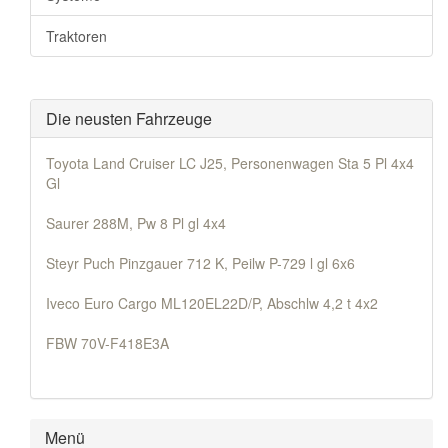
Traktoren
Die neusten Fahrzeuge
Toyota Land Cruiser LC J25, Personenwagen Sta 5 Pl 4x4
Gl
Saurer 288M, Pw 8 Pl gl 4x4
Steyr Puch Pinzgauer 712 K, Peilw P-729 l gl 6x6
Iveco Euro Cargo ML120EL22D/P, Abschlw 4,2 t 4x2
FBW 70V-F418E3A
Menü