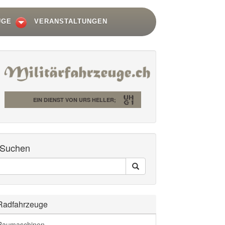
UGE
VERANSTALTUNGEN
EIN DIENST VON URS HELLER;
Suchen
Seiten
Search
Durchsuchen
Radfahrzeuge
Baumaschinen