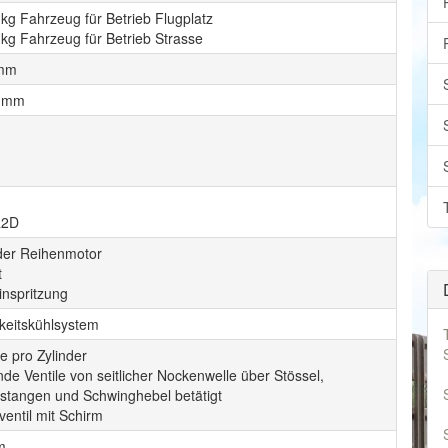
kg Fahrzeug für Betrieb Flugplatz
kg Fahrzeug für Betrieb Strasse
 mm
0 mm
R2D
nder Reihenmotor
t
inspritzung
gkeitskühlsystem
le pro Zylinder
e Ventile von seitlicher Nockenwelle über Stössel,
lstangen und Schwinghebel betätigt
ventil mit Schirm
m