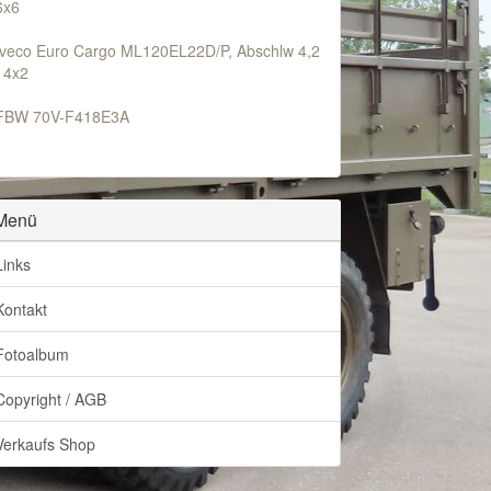
6x6
Iveco Euro Cargo ML120EL22D/P, Abschlw 4,2
t 4x2
FBW 70V-F418E3A
Menü
Links
Kontakt
Fotoalbum
Copyright / AGB
Verkaufs Shop