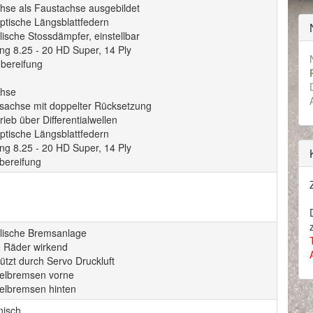
chse als Faustachse ausgebildet
iptische Längsblattfedern
ische Stossdämpfer, einstellbar
ng 8.25 - 20 HD Super, 14 Ply
hbereifung
chse
bsachse mit doppelter Rücksetzung
ieb über Differentialwellen
iptische Längsblattfedern
ng 8.25 - 20 HD Super, 14 Ply
bereifung
lische Bremsanlage
e Räder wirkend
ützt durch Servo Druckluft
lbremsen vorne
lbremsen hinten
isch