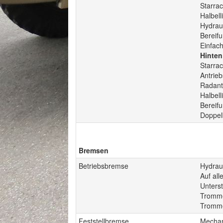
Starra
Halbell
Hydraul
Bereifu
Einfac
Hinten
Starra
Antrie
Radantr
Halbell
Bereifu
Doppel
Bremsen
Betriebsbremse
Hydrau
Auf all
Unterst
Tromme
Tromme
Feststellbremse
Mechan