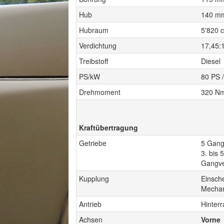
Hub
140 m
Hubraum
5'820 
Verdichtung
17,45:
Treibstoff
Diesel
PS/kW
80 PS 
Drehmoment
320 Nm
Kraftübertragung
Getriebe
5 Gang
3. bis 
Gangver
Kupplung
Einsch
Mechan
Antrieb
Hinterr
Achsen
Vorne