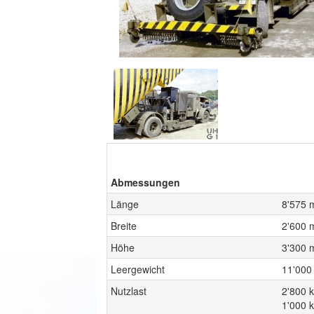
Abmessungen
Länge
8'575 
Breite
2'600 
Höhe
3'300 
Leergewicht
11'000
Nutzlast
2'800 k
1'000 k