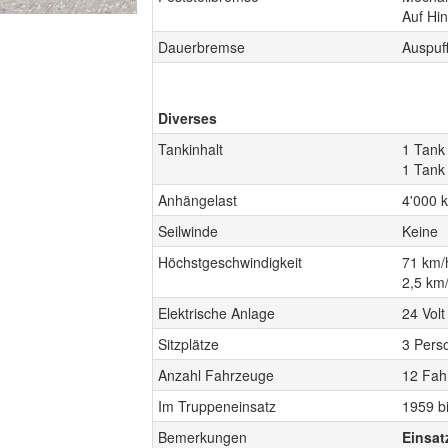
Auf Hin
Dauerbremse
Auspuf
Diverses
Tankinhalt
1 Tank 
1 Tank 
Anhängelast
4'000 
Seilwinde
Keine
Höchstgeschwindigkeit
71 km/
2,5 km/
Elektrische Anlage
24 Volt
Sitzplätze
3 Pers
Anzahl Fahrzeuge
12 Fah
Im Truppeneinsatz
1959 b
Bemerkungen
Einsat