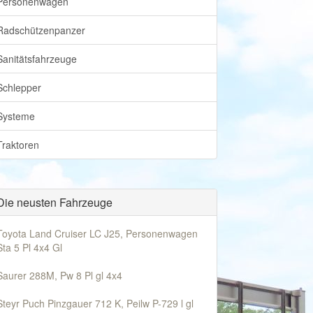
Personenwagen
Radschützenpanzer
Sanitätsfahrzeuge
Schlepper
Systeme
Traktoren
Die neusten Fahrzeuge
Toyota Land Cruiser LC J25, Personenwagen
Sta 5 Pl 4x4 Gl
Saurer 288M, Pw 8 Pl gl 4x4
Steyr Puch Pinzgauer 712 K, Peilw P-729 l gl