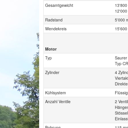
Gesamtgewicht
13'800 
12'000 
Radstand
5'000
Wendekreis
15'60
Motor
Typ
Saurer
Typ C
Zylinder
4 Zyli
Viertak
Direkte
Kühlsystem
Flüssi
Anzahl Ventile
2 Venti
Hängend
Stösse
Einlass
Bohrung
115 m