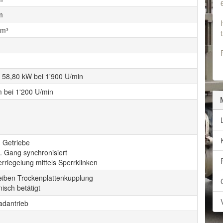
m
cm³
1
/ 58,80 kW bei 1'900 U/min
 bei 1'200 U/min
 Getriebe
5. Gang synchronisiert
riegelung mittels Sperrklinken
eiben Trockenplattenkupplung
isch betätigt
adantrieb