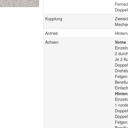
Fernsch
Doppel
Kupplung
Zweisc
Mechan
Antrieb
Hinterr
Achsen
Vorne
Einzel
2 durc
Je 2 K
Doppel
Drehsta
Felgen
Bereif
Einfac
Hinten
Einzel
1 runde
Doppel
Doppel
Felgen
Bereif