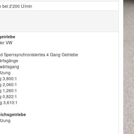
 bei 2'200 U/min
etriebe
ller VW
nd Sperrsynchronisiertes 4 Gang Getriebe
ärtsgänge
wärtsgang
tzung
g 3,800:1
g 2,060:1
g 1,260:1
g 0,822:1
g 3,610:1
ichsgetriebe
tzung
1