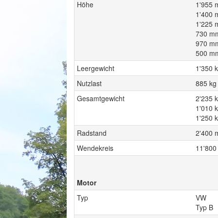
Höhe
1'955 
1'400
1'225 m
730 mm
970 mm
500 mm
Leergewicht
1'350 
Nutzlast
885 kg
Gesamtgewicht
2'235 
1'010 
1'250 k
Radstand
2'400
Wendekreis
11'80
Motor
Typ
VW
Typ B