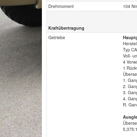
Drehmoment
104 Nm
Kraftübertragung
Getriebe
Hauptg
Herste
Typ CA
Voll- u
4 Vorw
1 Rück
Überse
1. Gan
2. Gan
3. Gan
4. Gan
R. Gan
Ausgle
Überse
5,375: