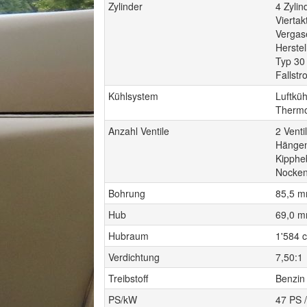
Zylinder
4 Zyli
Viertak
Vergas
Herstel
Typ 30
Fallstr
Kühlsystem
Luftkü
Thermo
Anzahl Ventile
2 Venti
Hängen
Kippheb
Nocken
Bohrung
85,5 
Hub
69,0 
Hubraum
1'584 
Verdichtung
7,50:1
Treibstoff
Benzin
PS/kW
47 PS 