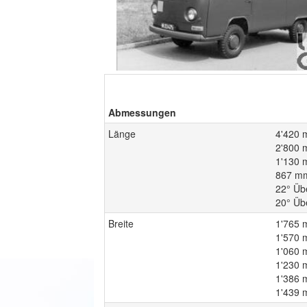
Abmessungen
Länge
4'420 
2'800 
1'130 
867 mm
22° Üb
20° Üb
Breite
1'765 
1'570
1'060 m
1'230 
1'386 
1'439 