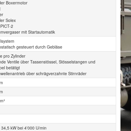
nder Boxermotor
t
er
ler Solex
 PICT-2
omvergaser mit Startautomatik
hlsystem
statisch gesteuert durch Gebläse
le pro Zylinder
de Ventile über Tassenstössel, Stösselstangen und
el betätigt
wellenantrieb über schrägverzahnte Stirnräder
mm
mm
cm³
/ 34,5 kW bei 4'000 U/min