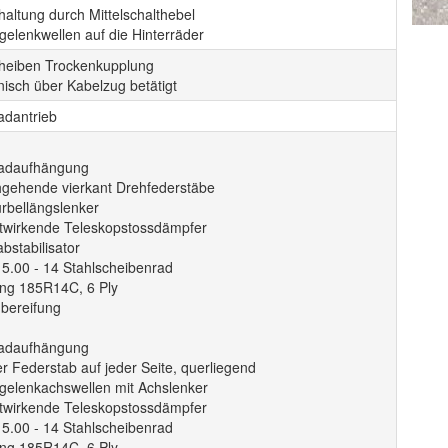
altung durch Mittelschalthebel
gelenkwellen auf die Hinterräder
heiben Trockenkupplung
isch über Kabelzug betätigt
adantrieb
radaufhängung
hgehende vierkant Drehfederstäbe
urbellängslenker
twirkende Teleskopstossdämpfer
bstabilisator
 5.00 - 14 Stahlscheibenrad
ung 185R14C, 6 Ply
hbereifung
radaufhängung
r Federstab auf jeder Seite, querliegend
gelenkachswellen mit Achslenker
twirkende Teleskopstossdämpfer
 5.00 - 14 Stahlscheibenrad
ung 185R14C, 6 Ply