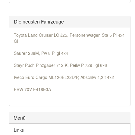
Die neusten Fahrzeuge
Toyota Land Cruiser LC J25, Personenwagen Sta 5 Pl 4x4
Gl
Saurer 288M, Pw 8 Pl gl 4x4
Steyr Puch Pinzgauer 712 K, Peilw P-729 l gl 6x6
Iveco Euro Cargo ML120EL22D/P, Abschlw 4,2 t 4x2
FBW 70V-F418E3A
Menü
Links