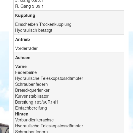
5. Gang 0,85:1
R. Gang 3,39:1
Kupplung
Einscheiben Trockenkupplung
Hydraulisch betätigt
Antrieb
Vorderräder
Achsen
Vorne
Federbeine
Hydraulische Teleskopstossdämpfer
Schraubenfedern
Dreieckquerlenker
Kurvenstabilisator
Bereifung 185/60R14H
Einfachbereifung
Hinten
Verbundlenkerachse
Hydraulische Teleskopstossdämpfer
Schraubenfedern