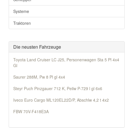
Systeme
Traktoren
Die neusten Fahrzeuge
Toyota Land Cruiser LC J25, Personenwagen Sta 5 Pl 4x4
Gl
Saurer 288M, Pw 8 Pl gl 4x4
Steyr Puch Pinzgauer 712 K, Peilw P-729 l gl 6x6
Iveco Euro Cargo ML120EL22D/P, Abschlw 4,2 t 4x2
FBW 70V-F418E3A