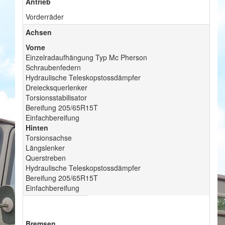
Antrieb
Vorderräder
Achsen
Vorne
Einzelradaufhängung Typ Mc Pherson
Schraubenfedern
Hydraulische Teleskopstossdämpfer
Dreiecksquerlenker
Torsionsstabilisator
Bereifung 205/65R15T
Einfachbereifung
Hinten
Torsionsachse
Längslenker
Querstreben
Hydraulische Teleskopstossdämpfer
Bereifung 205/65R15T
Einfachbereifung
Bremsen