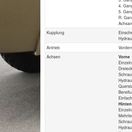
4. Gan
5. Gan
R. Gan
Achsan
Kupplung
Einsch
Hydraul
Antrieb
Vorder
Achsen
Vorne
Einzel
Dreiec
Schrau
Hydrau
Quersta
Bereif
Einfac
Hinten
Einzel
Mehrle
Schrau
Hydrau