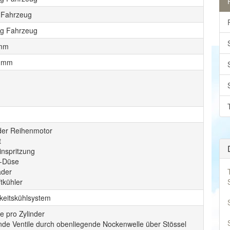
 Fahrzeug
kg Fahrzeug
 mm
0 mm
nder Reihenmotor
t
inspritzung
-Düse
ader
tkühler
gkeitskühlsystem
le pro Zylinder
de Ventile durch obenliegende Nockenwelle über Stössel