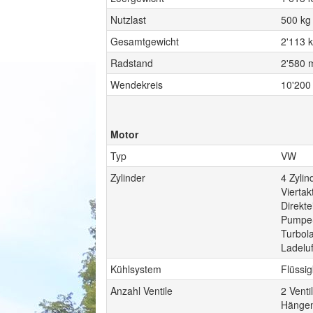
Nutzlast
500 kg
Gesamtgewicht
2'113 
Radstand
2'580
Wendekreis
10'20
Motor
Typ
VW
Zylinder
4 Zyli
Viertak
Direkte
Pumpe
Turbol
Ladeluf
Kühlsystem
Flüssi
Anzahl Ventile
2 Venti
Hängen