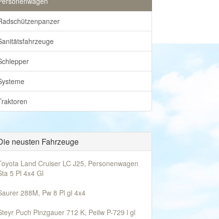
Personenwagen
Radschützenpanzer
Sanitätsfahrzeuge
Schlepper
Systeme
Traktoren
Die neusten Fahrzeuge
Toyota Land Cruiser LC J25, Personenwagen
Sta 5 Pl 4x4 Gl
Saurer 288M, Pw 8 Pl gl 4x4
Steyr Puch Pinzgauer 712 K, Peilw P-729 l gl