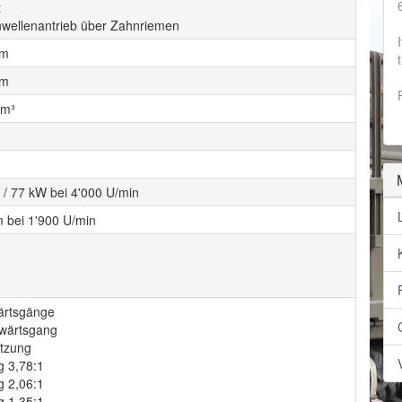
t
wellenantrieb über Zahnriemen
mm
mm
cm³
 / 77 kW bei 4'000 U/min
 bei 1'900 U/min
ärtsgänge
wärtsgang
tzung
g 3,78:1
g 2,06:1
g 1,35:1