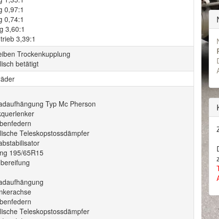
g 0,97:1
g 0,74:1
g 3,60:1
trieb 3,39:1
eiben Trockenkupplung
isch betätigt
räder
radaufhängung Typ Mc Pherson
kquerlenker
benfedern
lische Teleskopstossdämpfer
bstabilisator
ung 195/65R15
hbereifung
radaufhängung
nkerachse
benfedern
lische Teleskopstossdämpfer