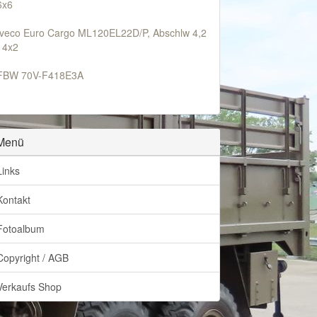
6x6
Iveco Euro Cargo ML120EL22D/P, Abschlw 4,2
t 4x2
FBW 70V-F418E3A
Menü
Links
Kontakt
Fotoalbum
Copyright / AGB
Verkaufs Shop