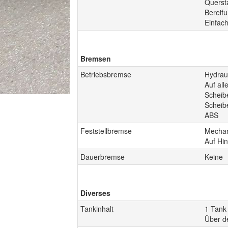
Quersta
Bereif
Einfac
Bremsen
Betriebsbremse
Hydrau
Auf all
Scheib
Scheib
ABS
Feststellbremse
Mechan
Auf Hin
Dauerbremse
Keine
Diverses
Tankinhalt
1 Tank 
Über d