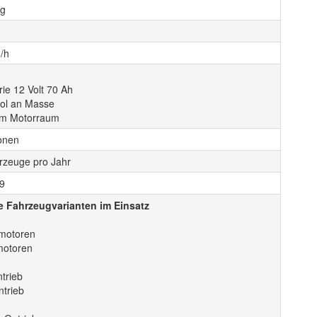
kg
/h
rie 12 Volt 70 Ah
ol an Masse
im Motorraum
onen
rzeuge pro Jahr
9
e Fahrzeugvarianten im Einsatz
motoren
motoren
trieb
ntrieb