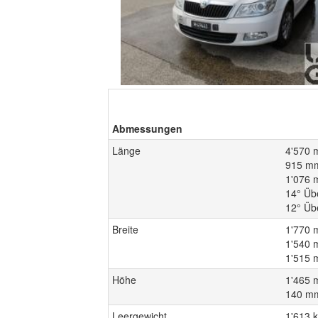
Abmessungen
Länge
4'570 
915 mm
1'076 
14° Üb
12° Üb
Breite
1'770 
1'540 
1'515 
Höhe
1'465 
140 mm
Leergewicht
1'613 