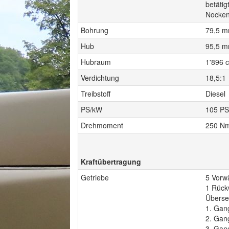
betätig
Nocken
Bohrung
79,5 
Hub
95,5 
Hubraum
1'896 
Verdichtung
18,5:1
Treibstoff
Diesel
PS/kW
105 PS
Drehmoment
250 Nm
Kraftübertragung
Getriebe
5 Vorw
1 Rück
Überse
1. Gan
2. Gan
3. Gan