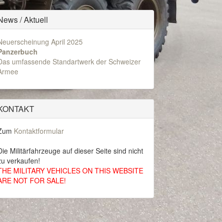
News / Aktuell
Neuerscheinung April 2025
Panzerbuch
Das umfassende Standartwerk der Schweizer
Armee
KONTAKT
Zum
Kontaktformular
Die Militärfahrzeuge auf dieser Seite sind nicht
zu verkaufen!
THE MILITARY VEHICLES ON THIS WEBSITE
ARE NOT FOR SALE!