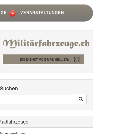
UGE
VERANSTALTUNGEN
EIN DIENST VON URS HELLER;
Suchen
Seiten
Search
Durchsuchen
Radfahrzeuge
Baumaschinen