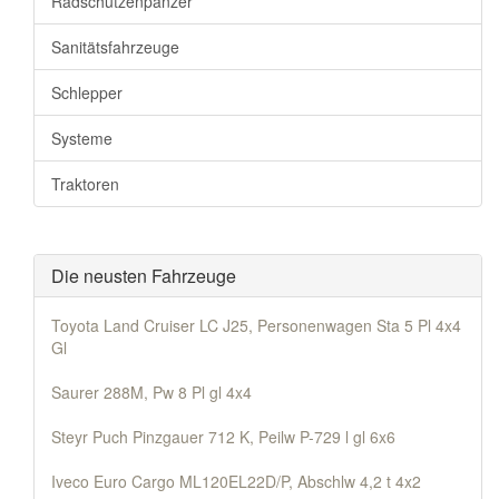
Radschützenpanzer
Sanitätsfahrzeuge
Schlepper
Systeme
Traktoren
Die neusten Fahrzeuge
Toyota Land Cruiser LC J25, Personenwagen Sta 5 Pl 4x4
Gl
Saurer 288M, Pw 8 Pl gl 4x4
Steyr Puch Pinzgauer 712 K, Peilw P-729 l gl 6x6
Iveco Euro Cargo ML120EL22D/P, Abschlw 4,2 t 4x2