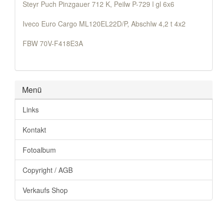
Steyr Puch Pinzgauer 712 K, Peilw P-729 l gl 6x6
Iveco Euro Cargo ML120EL22D/P, Abschlw 4,2 t 4x2
FBW 70V-F418E3A
Menü
Links
Kontakt
Fotoalbum
Copyright / AGB
Verkaufs Shop