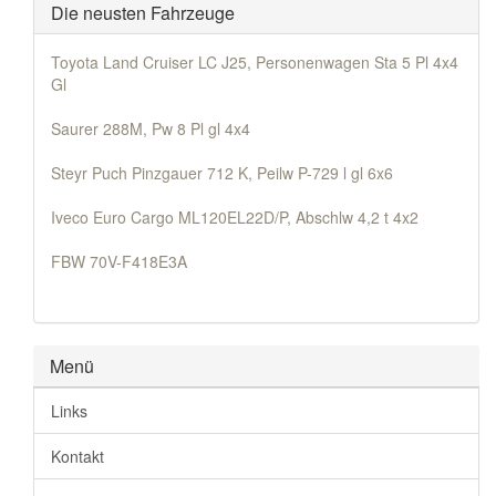
Die neusten Fahrzeuge
Toyota Land Cruiser LC J25, Personenwagen Sta 5 Pl 4x4
Gl
Saurer 288M, Pw 8 Pl gl 4x4
Steyr Puch Pinzgauer 712 K, Peilw P-729 l gl 6x6
Iveco Euro Cargo ML120EL22D/P, Abschlw 4,2 t 4x2
FBW 70V-F418E3A
Menü
Links
Kontakt