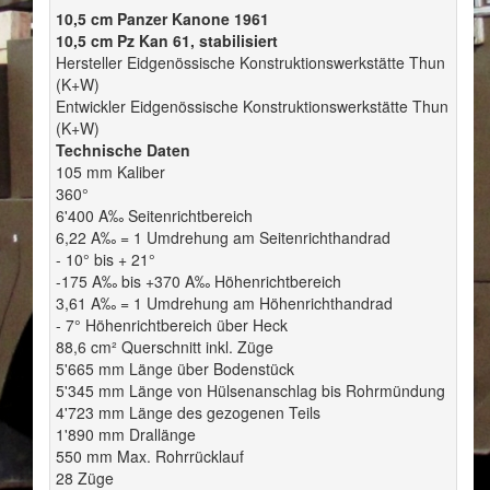
10,5 cm Panzer Kanone 1961
10,5 cm Pz Kan 61, stabilisiert
Hersteller Eidgenössische Konstruktionswerkstätte Thun
(K+W)
Entwickler Eidgenössische Konstruktionswerkstätte Thun
(K+W)
Technische Daten
105 mm Kaliber
360°
6'400 A‰ Seitenrichtbereich
6,22 A‰ = 1 Umdrehung am Seitenrichthandrad
- 10° bis + 21°
-175 A‰ bis +370 A‰ Höhenrichtbereich
3,61 A‰ = 1 Umdrehung am Höhenrichthandrad
- 7° Höhenrichtbereich über Heck
88,6 cm² Querschnitt inkl. Züge
5'665 mm Länge über Bodenstück
5'345 mm Länge von Hülsenanschlag bis Rohrmündung
4'723 mm Länge des gezogenen Teils
1'890 mm Drallänge
550 mm Max. Rohrrücklauf
28 Züge