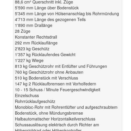
88,6 cm² Querschnitt inkl. Züge
5'590 mm Länge über Bodenstück
5'345 mm Länge von Hülsenanschlag bis Rohrmündung
4'713 mm Länge des gezogenen Teils
1'890 mm Drallänge
28 Züge
Konstanter Rechtsdrall
292 mm Rücklauflänge
2'823 kg Geschütz
1'357 kg Rücklaufendes Gewicht
1'227 kg Wiege
813 kg Geschützrohr mit Entlüfter und Führungen
760 kg Geschützrohr ohne Anbauten
510 kg Bodenstück mit Verschluss
147 kg 2 Rücklaufbremsen mit Vorholfedern
10 - 15 Schuss / Minute Feuergeschwindigkeit
Einzelschuss
Rohrrücklaufgeschütz
Monobloc-Rohr mit Rohrentlüfter und aufgeschraubtem
Bodenstück, ohne Mündungsbremse
Halbautomatischer Horizontalkeilverschluss
Schussauslösung elektrisch durch Richter am
Höhenrichtrad oder Höhenkontroller