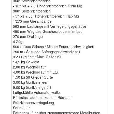
360° Seitenrichtbereich
- 10° bis + 20° Höhenrichtbereich Turm Mg
360° Seitenrichtbereich
- 5° bis + 80° Höhenrichtbereich Flab Mg
1'270 mm Gesamtlänge
563 mm Lauflänge mit Verriegelungsgehäuse
490 mm Weg des Geschossbodens im Lauf
270 mm Drallänge
4 Züge
560 / 1'000 Schuss / Minute Feuergeschwindigkeit
750 m / Sekunde Anfangsgeschwindigkeit
3'200 kg / cm² Max. Gasdruck
14,5 kg Gewicht
2,80 kg Wechsellauf
4,00 kg Wechsellauf mit Etui
1,50 kg 50 Glieder-Gurte
3,00 kg Gurtkiste leer
9,00 kg Gurtkiste gefüllt
Luftgekühlte Automatenwaffe
Rückstosslader mit kurzem Rücklauf
Stützklappenverriegelung
Seriefeuer
Patronenzufuhr über zusammensetzbare Metallgurten