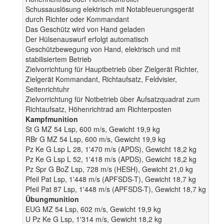
Schussauslösung elektrisch mit Notabfeuerungsgerät
durch Richter oder Kommandant
Das Geschütz wird von Hand geladen
Der Hülsenauswurf erfolgt automatisch
Geschützbewegung von Hand, elektrisch und mit
stabilisiertem Betrieb
Zielvorrichtung für Hauptbetrieb über Zielgerät Richter,
Zielgerät Kommandant, Richtaufsatz, Feldvisier,
Seitenrichtuhr
Zielvorrichtung für Notbetrieb über Aufsatzquadrat zum
Richtaufsatz, Höhenrichtrad am Richterposten
Kampfmunition
St G MZ 54 Lsp, 600 m/s, Gewicht 19,9 kg
RBr G MZ 54 Lsp, 600 m/s, Gewicht 19,9 kg
Pz Ke G Lsp L 28, 1'470 m/s (APDS), Gewicht 18,2 kg
Pz Ke G Lsp L 52, 1'418 m/s (APDS), Gewicht 18,2 kg
Pz Spr G BoZ Lsp, 728 m/s (HESH), Gewicht 21,0 kg
Pfeil Pat Lsp, 1'448 m/s (APFSDS-T), Gewicht 18,7 kg
Pfeil Pat 87 Lsp, 1'448 m/s (APFSDS-T), Gewicht 18,7 kg
Übungmunition
EUG MZ 54 Lsp, 602 m/s, Gewicht 19,9 kg
U Pz Ke G Lsp, 1'314 m/s, Gewicht 18,2 kg