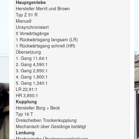
Hauptgetriebe
Hersteller Merrit und Brown
Typ Z 51 R
Manuell
Unsynchronisiert
5 Vorwärtsgänge
1 Rückwärtsgang langsam (LR)
1 Rückwärtsgang schnell (HR)
Übersetzung
1. Gang 11,64:1
2. Gang 4,590:1
3. Gang 2,850:1
4. Gang 1,800:1
5. Gang 1,340:1
LR 22,91:1
HR 3,850:1
Kupplung
Hersteller Borg + Beck
Typ 16 T
Dreischeiben Trockenkupplung
Mechanisch über Gestänge betätigt
Lenkung
Mechanische Überlagerungslenkung