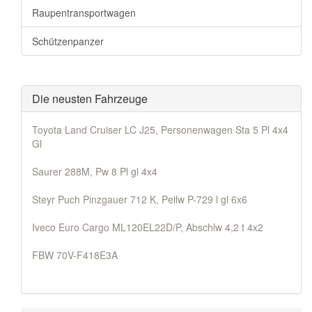
Raupentransportwagen
Schützenpanzer
Die neusten Fahrzeuge
Toyota Land Cruiser LC J25, Personenwagen Sta 5 Pl 4x4
Gl
Saurer 288M, Pw 8 Pl gl 4x4
Steyr Puch Pinzgauer 712 K, Peilw P-729 l gl 6x6
Iveco Euro Cargo ML120EL22D/P, Abschlw 4,2 t 4x2
FBW 70V-F418E3A