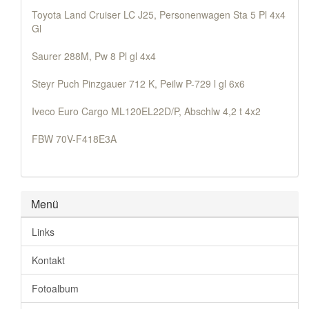
Toyota Land Cruiser LC J25, Personenwagen Sta 5 Pl 4x4
Gl
Saurer 288M, Pw 8 Pl gl 4x4
Steyr Puch Pinzgauer 712 K, Peilw P-729 l gl 6x6
Iveco Euro Cargo ML120EL22D/P, Abschlw 4,2 t 4x2
FBW 70V-F418E3A
Menü
Links
Kontakt
Fotoalbum