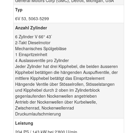
General Motors Corp (GMC), Detroit, Michigan, USA
Typ
6V 53, 5063-5299
Anzahl Zylinder
6 Zylinder V 66° 43`
2-Takt Dieselmotor
Mechanisches Spülgebläse
1 Einspritzeinheit
4 Auslassventile pro Zylinder
Jeder Zylinder hat drei Kipphebel, die beiden äusseren
Kipphebel betätigen die hängenden Auspuffventile, der
mittlere Kipphebel betätigt das Einspritzelement
Hängende Ventile über Stösselrollen, Stösselstangen
und Kipphebel durch 2 oben im Zylinderblock
gegenlaufenden Nockenwellen angetrieben
Antrieb der Nockenwellen über Kurbelwelle,
Zwischenrad, Nockenwellenrad
Druckumlaufschmierung
Leistung
204 PS / 143 kW bei 2'800 U/min