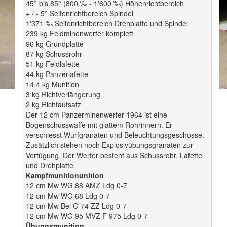
45° bis 85° (800 ‰ - 1'600 ‰) Höhenrichtbereich
+ / - 5° Seitenrichtbereich Spindel
1'371 ‰ Seitenrichtbereich Drehplatte und Spindel
239 kg Feldminenwerfer komplett
96 kg Grundplatte
87 kg Schussrohr
51 kg Feldlafette
44 kg Panzerlafette
14,4 kg Munition
3 kg Richtverlängerung
2 kg Richtaufsatz
Der 12 cm Panzerminenwerfer 1964 ist eine
Bogenschusswaffe mit glattem Rohrinnern. Er
verschiesst Wurfgranaten und Beleuchtungsgeschosse.
Zusätzlich stehen noch Explosivübungsgranaten zur
Verfügung. Der Werfer besteht aus Schussrohr, Lafette
und Drehplatte
Kampfmunitionunition
12 cm Mw WG 88 AMZ Ldg 0-7
12 cm Mw WG 68 Ldg 0-7
12 cm Mw Bel G 74 ZZ Ldg 0-7
12 cm Mw WG 95 MVZ F 975 Ldg 0-7
Übungsmunition