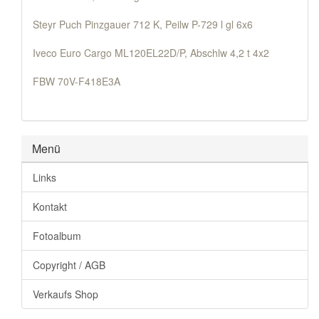
Steyr Puch Pinzgauer 712 K, Peilw P-729 l gl 6x6
Iveco Euro Cargo ML120EL22D/P, Abschlw 4,2 t 4x2
FBW 70V-F418E3A
Menü
Links
Kontakt
Fotoalbum
Copyright / AGB
Verkaufs Shop