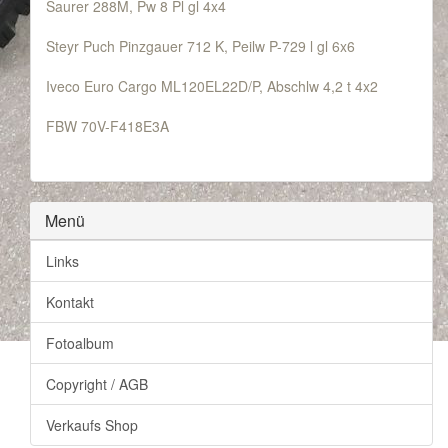
Saurer 288M, Pw 8 Pl gl 4x4
Steyr Puch Pinzgauer 712 K, Peilw P-729 l gl 6x6
Iveco Euro Cargo ML120EL22D/P, Abschlw 4,2 t 4x2
FBW 70V-F418E3A
Menü
Links
Kontakt
Fotoalbum
Copyright / AGB
Verkaufs Shop