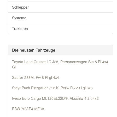
Schlepper
Systeme
Traktoren
Die neusten Fahrzeuge
Toyota Land Cruiser LC J25, Personenwagen Sta 5 Pl 4x4
Gl
Saurer 288M, Pw 8 Pl gl 4x4
Steyr Puch Pinzgauer 712 K, Peilw P-729 l gl 6x6
Iveco Euro Cargo ML120EL22D/P, Abschlw 4,2 t 4x2
FBW 70V-F418E3A