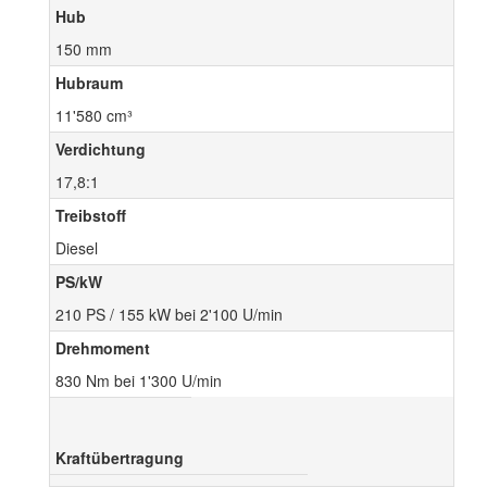
Hub
150 mm
Hubraum
11'580 cm³
Verdichtung
17,8:1
Treibstoff
Diesel
PS/kW
210 PS / 155 kW bei 2'100 U/min
Drehmoment
830 Nm bei 1'300 U/min
Kraftübertragung