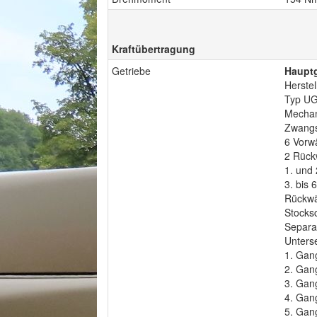
Kraftübertragung
Getriebe
Hauptg
Herstel
Typ UG
Mechan
Zwangs
6 Vorw
2 Rück
1. und
3. bis 
Rückwä
Stocks
Separa
Unters
1. Gan
2. Gan
3. Gan
4. Gan
5. Gan