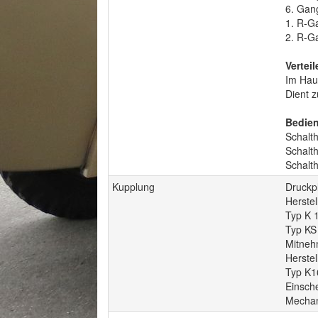
6. Gan
1. R-G
2. R-G
Verteil
Im Hau
Dient 
Bedien
Schalt
Schalt
Schalth
Kupplung
Druckpl
Herstel
Typ K 
Typ KS
Mitneh
Herstel
Typ K1
Einsch
Mechan