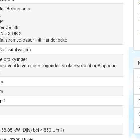
nder Reihenmotor
t
er
ler Zenith
 NDIX-DB 2
fallstromvergaser mit Handchocke
gkeitskühlsystem
le pro Zylinder
de Ventile von oben liegender Nockenwelle über Kipphebel
t
mm
mm
cm³
/ 58,85 kW (DIN) bei 4'850 U/min
 bei 2'800 U/min