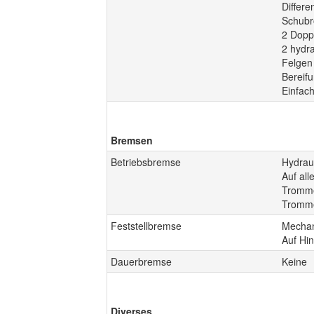
Differe
Schubr
2 Dopp
2 hydr
Felgen 
Bereifu
Einfac
Bremsen
Betriebsbremse
Hydraul
Auf all
Tromme
Tromme
Feststellbremse
Mechan
Auf Hin
Dauerbremse
Keine
Diverses