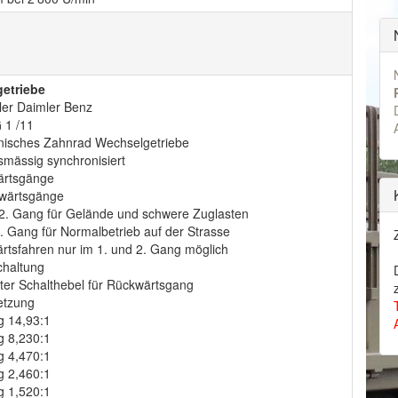
etriebe
ler Daimler Benz
 1 /11
isches Zahnrad Wechselgetriebe
mässig synchronisiert
ärtsgänge
wärtsgänge
 2. Gang für Gelände und schwere Zuglasten
6. Gang für Normalbetrieb auf der Strasse
rtsfahren nur im 1. und 2. Gang möglich
chaltung
ter Schalthebel für Rückwärtsgang
etzung
g 14,93:1
g 8,230:1
g 4,470:1
g 2,460:1
g 1,520:1