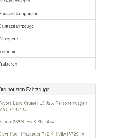
Personenwagen
Radschützenpanzer
Sanitätsfahrzeuge
Schlepper
Systeme
Traktoren
Die neusten Fahrzeuge
Toyota Land Cruiser LC J25, Personenwagen
Sta 5 Pl 4x4 Gl
Saurer 288M, Pw 8 Pl gl 4x4
Steyr Puch Pinzgauer 712 K, Peilw P-729 l gl