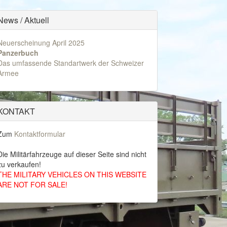
News / Aktuell
Neuerscheinung April 2025
Panzerbuch
Das umfassende Standartwerk der Schweizer
Armee
KONTAKT
Zum
Kontaktformular
Die Militärfahrzeuge auf dieser Seite sind nicht
zu verkaufen!
THE MILITARY VEHICLES ON THIS WEBSITE
ARE NOT FOR SALE!