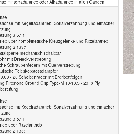
se Hinterradantrieb oder Allradantrieb in allen Gängen
chse
bsachse mit Kegelradantrieb, Spiralverzahnung und einfacher
tzung
etzung 3,57:1
rieb über homokinetische Kreuzgelenke und Ritzelantrieb
etzung 2,133:1
ntialsperre mechanisch schaltbar
ohr mit Dreieckverstrebung
ache Schraubenfedern mit Querverstrebung
aulische Teleskopstossdämpfer
9.00 - 20 Scheibenräder mit Breitbettfelgen
ng Firestone Ground Grip Type-M 10/10,5 - 20, 6 Ply
hbereifung
chse
bsachse mit Kegelradantrieb, Spiralverzahnung und einfacher
tzung
etzung 3,57:1
ieb über Ritzelantrieb
etzung 2,133:1