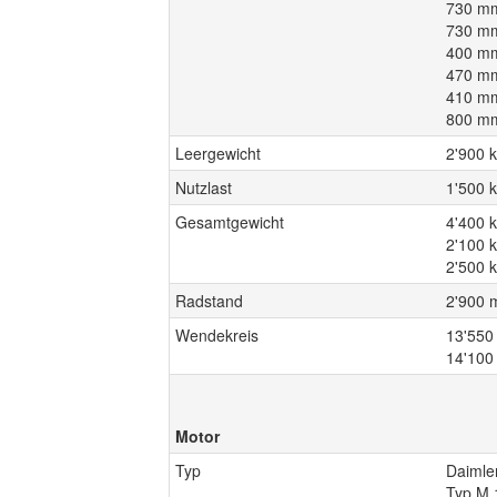
730 mm
730 mm
400 mm 
470 mm
410 mm
800 mm
Leergewicht
2'900 
Nutzlast
1'500 
Gesamtgewicht
4'400 
2'100 
2'500 k
Radstand
2'900
Wendekreis
13'550
14'100
Motor
Typ
Daimle
Typ M 