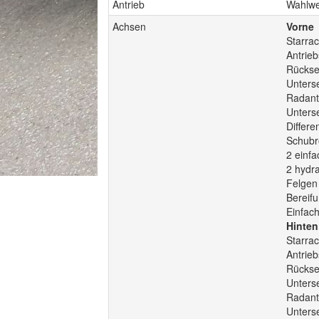
Antrieb
Wahlwei
Achsen
Vorne
Starra
Antrie
Rückse
Unters
Radant
Unters
Differe
Schubr
2 einf
2 hydr
Felgen 
Bereifu
Einfac
Hinten
Starra
Antrie
Rückse
Unters
Radantr
Unters