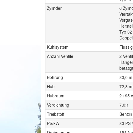
Zylinder
6 Zyli
Viertak
Vergas
Herstel
Typ 32
Doppel
Kühlsystem
Flüssi
Anzahl Ventile
2 Venti
Hängen
betätig
Bohrung
80,0 
Hub
72,8 
Hubraum
2'195 
Verdichtung
7,0:1
Treibstoff
Benzin
PS/kW
80 PS 
Drehmoment
154 Nm