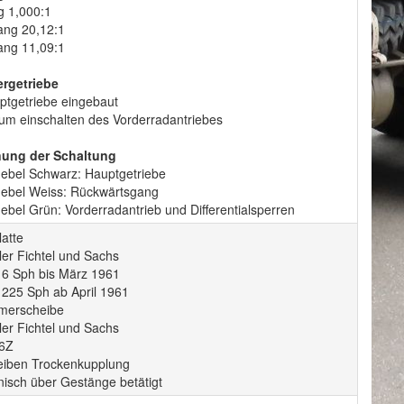
g 1,000:1
ang 20,12:1
ang 11,09:1
ergetriebe
ptgetriebe eingebaut
zum einschalten des Vorderradantriebes
ung der Schaltung
hebel Schwarz: Hauptgetriebe
hebel Weiss: Rückwärtsgang
ebel Grün: Vorderradantrieb und Differentialsperren
atte
ler Fichtel und Sachs
16 Sph bis März 1961
 225 Sph ab April 1961
merscheibe
ler Fichtel und Sachs
6Z
eiben Trockenkupplung
isch über Gestänge betätigt