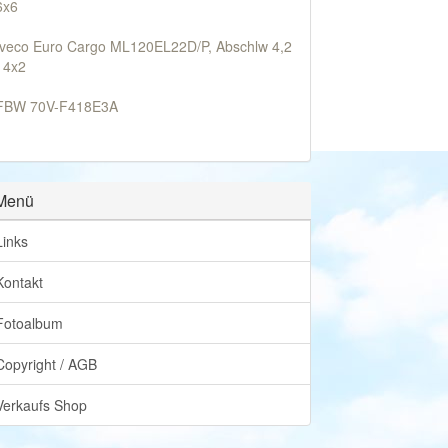
6x6
Iveco Euro Cargo ML120EL22D/P, Abschlw 4,2
t 4x2
FBW 70V-F418E3A
Menü
Links
Kontakt
Fotoalbum
Copyright / AGB
Verkaufs Shop