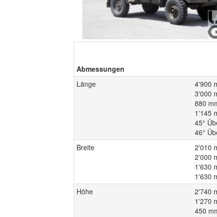
Abmessungen
Länge
4'900 
3'000
880 mm
1'145 
45° Üb
46° Üb
Breite
2'010 
2'000
1'630 
1'630 
Höhe
2'740 
1'270
450 mm