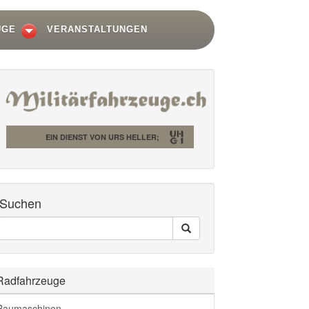
UGE
VERANSTALTUNGEN
EIN DIENST VON URS HELLER;
Suchen
Seiten
Search
Durchsuchen
Radfahrzeuge
Baumaschinen