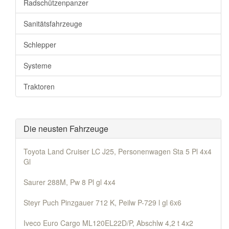
Radschützenpanzer
Sanitätsfahrzeuge
Schlepper
Systeme
Traktoren
Die neusten Fahrzeuge
Toyota Land Cruiser LC J25, Personenwagen Sta 5 Pl 4x4
Gl
Saurer 288M, Pw 8 Pl gl 4x4
Steyr Puch Pinzgauer 712 K, Peilw P-729 l gl 6x6
Iveco Euro Cargo ML120EL22D/P, Abschlw 4,2 t 4x2