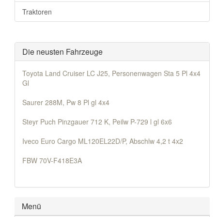
Traktoren
Die neusten Fahrzeuge
Toyota Land Cruiser LC J25, Personenwagen Sta 5 Pl 4x4
Gl
Saurer 288M, Pw 8 Pl gl 4x4
Steyr Puch Pinzgauer 712 K, Peilw P-729 l gl 6x6
Iveco Euro Cargo ML120EL22D/P, Abschlw 4,2 t 4x2
FBW 70V-F418E3A
Menü