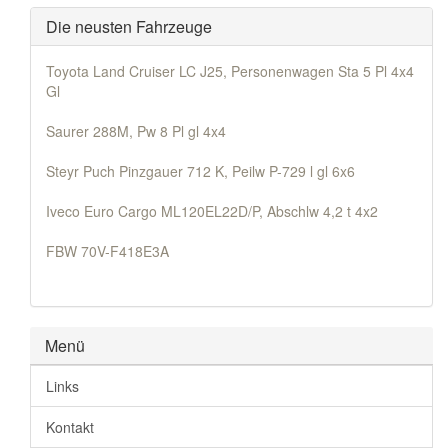
Die neusten Fahrzeuge
Toyota Land Cruiser LC J25, Personenwagen Sta 5 Pl 4x4
Gl
Saurer 288M, Pw 8 Pl gl 4x4
Steyr Puch Pinzgauer 712 K, Peilw P-729 l gl 6x6
Iveco Euro Cargo ML120EL22D/P, Abschlw 4,2 t 4x2
FBW 70V-F418E3A
Menü
Links
Kontakt