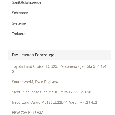
Sanitätsfahrzeuge
Schlepper
Systeme
Traktoren
Die neusten Fahrzeuge
Toyota Land Cruiser LC J25, Personenwagen Sta 5 Pl 4x4
Gl
Saurer 288M, Pw 8 Pl gl 4x4
Steyr Puch Pinzgauer 712 K, Peilw P-729 l gl 6x6
Iveco Euro Cargo ML120EL22D/P, Abschlw 4,2 t 4x2
FBW 70V-F418E3A