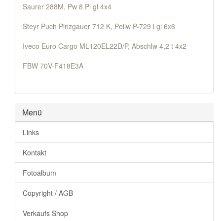
Saurer 288M, Pw 8 Pl gl 4x4
Steyr Puch Pinzgauer 712 K, Peilw P-729 l gl 6x6
Iveco Euro Cargo ML120EL22D/P, Abschlw 4,2 t 4x2
FBW 70V-F418E3A
Menü
Links
Kontakt
Fotoalbum
Copyright / AGB
Verkaufs Shop