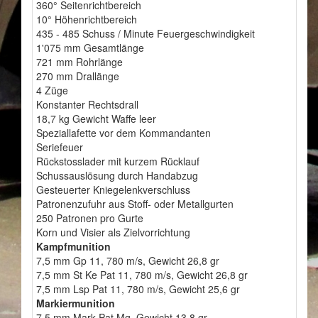
360° Seitenrichtbereich
10° Höhenrichtbereich
435 - 485 Schuss / Minute Feuergeschwindigkeit
1'075 mm Gesamtlänge
721 mm Rohrlänge
270 mm Drallänge
4 Züge
Konstanter Rechtsdrall
18,7 kg Gewicht Waffe leer
Speziallafette vor dem Kommandanten
Seriefeuer
Rückstosslader mit kurzem Rücklauf
Schussauslösung durch Handabzug
Gesteuerter Kniegelenkverschluss
Patronenzufuhr aus Stoff- oder Metallgurten
250 Patronen pro Gurte
Korn und Visier als Zielvorrichtung
Kampfmunition
7,5 mm Gp 11, 780 m/s, Gewicht 26,8 gr
7,5 mm St Ke Pat 11, 780 m/s, Gewicht 26,8 gr
7,5 mm Lsp Pat 11, 780 m/s, Gewicht 25,6 gr
Markiermunition
7,5 mm Mark Pat Mg, Gewicht 13,8 gr