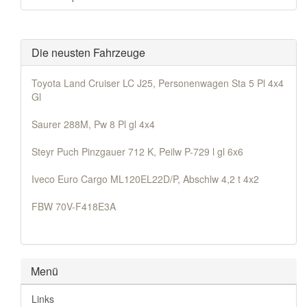
Die neusten Fahrzeuge
Toyota Land Cruiser LC J25, Personenwagen Sta 5 Pl 4x4
Gl
Saurer 288M, Pw 8 Pl gl 4x4
Steyr Puch Pinzgauer 712 K, Peilw P-729 l gl 6x6
Iveco Euro Cargo ML120EL22D/P, Abschlw 4,2 t 4x2
FBW 70V-F418E3A
Menü
Links