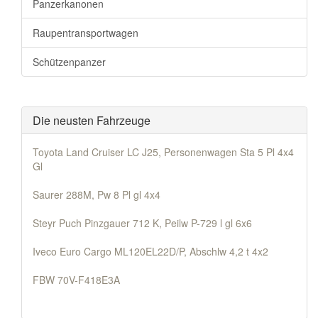
Panzerkanonen
Raupentransportwagen
Schützenpanzer
Die neusten Fahrzeuge
Toyota Land Cruiser LC J25, Personenwagen Sta 5 Pl 4x4
Gl
Saurer 288M, Pw 8 Pl gl 4x4
Steyr Puch Pinzgauer 712 K, Peilw P-729 l gl 6x6
Iveco Euro Cargo ML120EL22D/P, Abschlw 4,2 t 4x2
FBW 70V-F418E3A