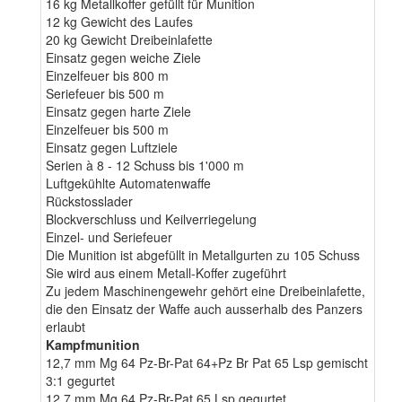
16 kg Metallkoffer gefüllt für Munition
12 kg Gewicht des Laufes
20 kg Gewicht Dreibeinlafette
Einsatz gegen weiche Ziele
Einzelfeuer bis 800 m
Seriefeuer bis 500 m
Einsatz gegen harte Ziele
Einzelfeuer bis 500 m
Einsatz gegen Luftziele
Serien à 8 - 12 Schuss bis 1'000 m
Luftgekühlte Automatenwaffe
Rückstosslader
Blockverschluss und Keilverriegelung
Einzel- und Seriefeuer
Die Munition ist abgefüllt in Metallgurten zu 105 Schuss
Sie wird aus einem Metall-Koffer zugeführt
Zu jedem Maschinengewehr gehört eine Dreibeinlafette,
die den Einsatz der Waffe auch ausserhalb des Panzers
erlaubt
Kampfmunition
12,7 mm Mg 64 Pz-Br-Pat 64+Pz Br Pat 65 Lsp gemischt
3:1 gegurtet
12,7 mm Mg 64 Pz-Br-Pat 65 Lsp gegurtet