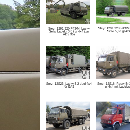
Steyr 1291.320 P43/M
Steyr 1291.320 P43/M, Lastw
Seilw 5,6 t gl 4x
Seilw Ladekr 3,8 t gl 4x4 (zu
ADS 95)
Steyr 12S23, Lastw 5,2 t bgl 4x4
Steyr 12S18, Repw Brü
für EAS
gl 4x4 mit Ladekr