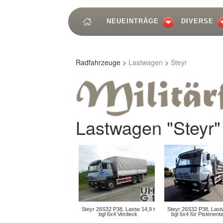
NEUEINTRÄGE
DIVERSE
Radfahrzeuge >
Lastwagen
>
Steyr
Lastwagen "Steyr"
Steyr 26S32 P38, Lastw 14,9 t
Steyr 26S32 P38, Lastw
bgl 6x4 Verdeck
bgl 6x4 für Pistenent