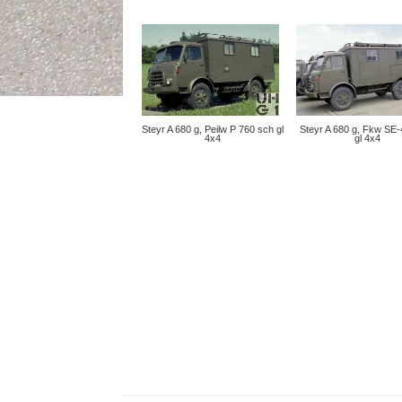
Steyr A 680 g, Peilw P 760 sch gl
Steyr A 680 g, Fkw SE
4x4
gl 4x4