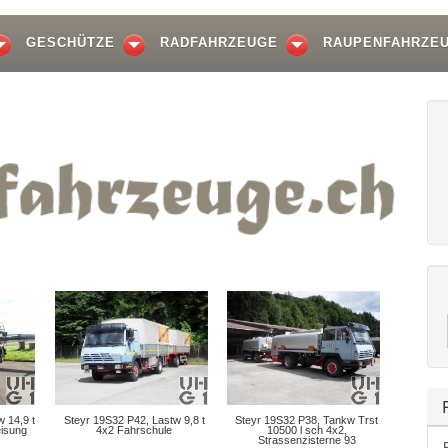
GESCHÜTZE
RADFAHRZEUGE
RAUPENFAHRZE
 14,9 t
Steyr 19S32 P42, Lastw 9,8 t
Steyr 19S32 P38, Tankw Trst
eisung
4x2 Fahrschule
10500 l sch 4x2,
Strassenzisterne 93