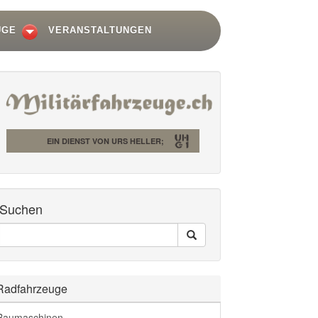
UGE
VERANSTALTUNGEN
EIN DIENST VON URS HELLER;
Suchen
Seiten
Search
Durchsuchen
Radfahrzeuge
Baumaschinen