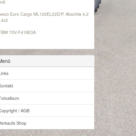
6x6
Iveco Euro Cargo ML120EL22D/P, Abschlw 4,2
t 4x2
FBW 70V-F418E3A
Menü
Links
Kontakt
Fotoalbum
Copyright / AGB
Verkaufs Shop