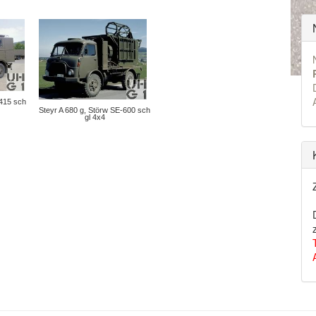
-415 sch
Steyr A 680 g, Störw SE-600 sch
gl 4x4