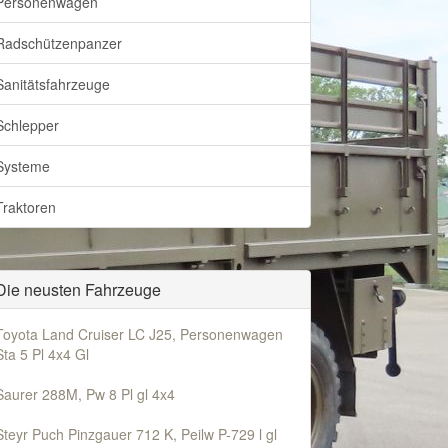
Personenwagen
Radschützenpanzer
Sanitätsfahrzeuge
Schlepper
Systeme
Traktoren
Die neusten Fahrzeuge
Toyota Land Cruiser LC J25, Personenwagen
Sta 5 Pl 4x4 Gl
Saurer 288M, Pw 8 Pl gl 4x4
Steyr Puch Pinzgauer 712 K, Peilw P-729 l gl