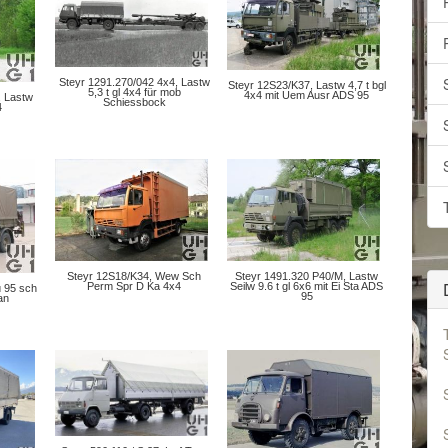
Steyr 1291.270/042 4x4, Lastw
Steyr 12S23/K37, Lastw 4,7 t bgl
5,3 t gl 4x4 für mob
4x4 mit Uem Ausr ADS 95
, Lastw
Schiessbock
4
Steyr 12S18/K34, Wew Sch
Steyr 1491.320 P40/M, Lastw
Perm Spr D Ka 4x4
Seilw 9.6 t gl 6x6 mit Ei Sta ADS
 95 sch
95
an