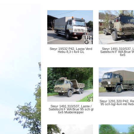
Steyr 19S32 P42, Lastw Verd
Steyr 1491.310/S37, L
Hebu 8,3 t 4x4 GL
Sattelschl F WA Brue 9
6x6
Steyr 1291.320 P42, 
95 sch bgl 4x4 mit He
Steyr 1491.310/S37, Lastw /
Sattelschl F WA Brue 95 sch gl
6x6 Muldenkipper