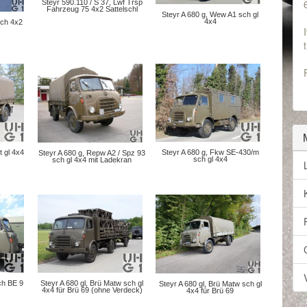
Steyr 590.110 / S 37, Lwf Trsp
Fahrzeug 75 4x2 Sattelschl
Steyr A 680 g, Wew A1 sch gl
4x4
sch 4x2
t gl 4x4
Steyr A 680 g, Fkw SE-430/m
Steyr A 680 g, Repw A2 / Spz 93
sch gl 4x4
sch gl 4x4 mit Ladekran
ch BE 9
Steyr A 680 gl, Brü Matw sch gl
Steyr A 680 gl, Brü Matw sch gl
4x4 für Brü 69 (ohne Verdeck)
4x4 für Brü 69