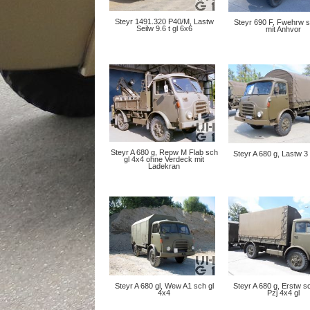
Steyr 1491.320 P40/M, Lastw
Steyr 690 F, Fwehrw 
Seilw 9.6 t gl 6x6
mit Anhvor
Steyr A 680 g, Repw M Flab sch
Steyr A 680 g, Lastw 3 
gl 4x4 ohne Verdeck mit
Ladekran
Steyr A 680 gl, Wew A1 sch gl
Steyr A 680 g, Erstw s
4x4
Pzj 4x4 gl