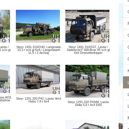
Steyr 1491.310/S37, Lastw /
astw /
Steyr 1491.310/O40, Langmatw
Sattelschl F WA Brue 95 sch gl
5 sch gl
10,3 t sch gl 6x6 / Langmatanh
6x6 Dreiseitenkipper
11,5 t 2-Achsig
Repw ADS
Steyr 1291.320 P42, Lastw Verd
bebühne
Hebu 7,8 t 4x4
Steyr 1291.320 P43/M, Lastw
Seilw 5,6 t 4x4 EAS